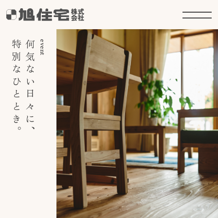
特別なひととき。
何気ない日々に、
event