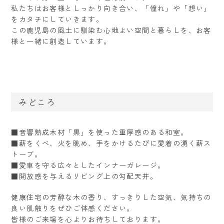
私たちはお客様としっかり向き合い、「憧れ」や「想い」
をカタチにしていきます。
この鹿児島の風土に馴染む心地よい空間と暮らしを、お客
様と一緒に創造しています。
みどころ
■
音響熟成木材「黒」を使った重厚感のある和室。
■
薪をくべ、火を眺め、手をかけるたびに愛着の湧く薪ス
トーブ。
■
愛車を守る広々としたインナーガレージ。
■
開放感を与えるリビング上の勾配天井。
健康住宅の芳醇な木の香り、すっきりした空気、気持ちの
良い肌触りをぜひご体感ください。
皆様のご来場を心よりお待ちしております。